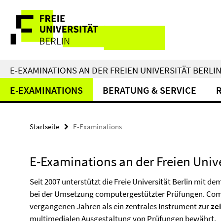
Springe
Service-
direkt
zu
Navigation
Inhalt
E-EXAMINATIONS AN DER FREIEN UNIVERSITÄT BERLI
E-EXAMINATIONS
BERATUNG & SERVICE
Startseite
E-Examinations
E-Examinations an der Freien Unive
Seit 2007 unterstützt die Freie Universität Berlin mit 
bei der Umsetzung computergestützter Prüfungen. Com
vergangenen Jahren als ein zentrales Instrument zur
ze
multimedialen Ausgestaltung von Prüfungen bewährt.