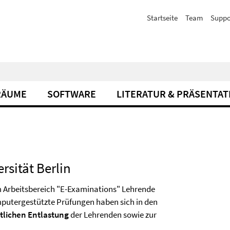
Startseite
Team
Suppo
N
RÄUME
SOFTWARE
LITERATUR & PRÄSENTA
rsität Berlin
dem Arbeitsbereich "E-Examinations" Lehrende
putergestützte Prüfungen haben sich in den
itlichen Entlastung
der Lehrenden sowie zur