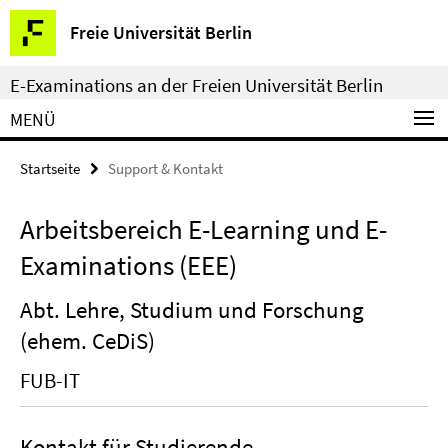
Springe
Service-
Freie Universität Berlin
direkt
Navigation
zu
E-Examinations an der Freien Universität Berlin
Inhalt
MENÜ
Startseite
Support & Kontakt
Arbeitsbereich E-Learning und E-
Examinations (EEE)
Abt. Lehre, Studium und Forschung
(ehem. CeDiS)
FUB-IT
Kontakt für Studierende