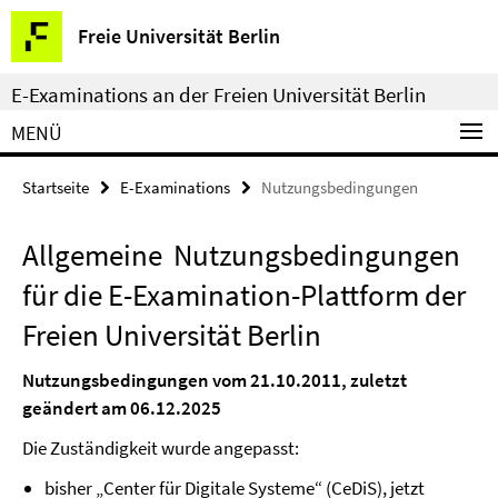
Springe
Service-
Freie Universität Berlin
direkt
Navigation
zu
E-Examinations an der Freien Universität Berlin
Inhalt
MENÜ
Startseite
E-Examinations
Nutzungsbedingungen
Allgemeine Nutzungsbedingungen
für die E-Examination-Plattform der
Freien Universität Berlin
Nutzungsbedingungen vom 21.10.2011, z
uletzt
geändert am 06.12.2025
Die Zuständigkeit wurde angepasst:
bisher „Center für Digitale Systeme“ (CeDiS), jetzt